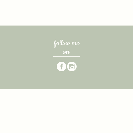
follow me
on