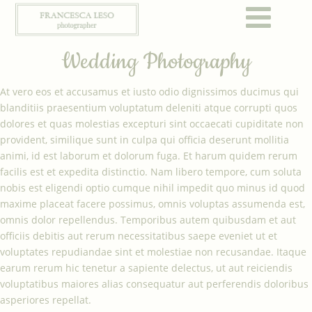
IT
EN
Wedding Photography
At vero eos et accusamus et iusto odio dignissimos ducimus qui
blanditiis praesentium voluptatum deleniti atque corrupti quos
dolores et quas molestias excepturi sint occaecati cupiditate non
provident, similique sunt in culpa qui officia deserunt mollitia
animi, id est laborum et dolorum fuga. Et harum quidem rerum
facilis est et expedita distinctio. Nam libero tempore, cum soluta
nobis est eligendi optio cumque nihil impedit quo minus id quod
maxime placeat facere possimus, omnis voluptas assumenda est,
omnis dolor repellendus. Temporibus autem quibusdam et aut
officiis debitis aut rerum necessitatibus saepe eveniet ut et
voluptates repudiandae sint et molestiae non recusandae. Itaque
earum rerum hic tenetur a sapiente delectus, ut aut reiciendis
voluptatibus maiores alias consequatur aut perferendis doloribus
asperiores repellat.