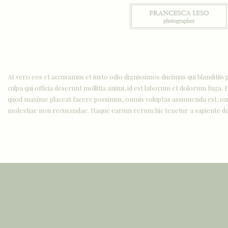
At vero eos et accusamus et iusto odio dignissimos ducimus qui blanditiis 
culpa qui officia deserunt mollitia animi, id est laborum et dolorum fuga.
quod maxime placeat facere possimus, omnis voluptas assumenda est, omnis
molestiae non recusandae. Itaque earum rerum hic tenetur a sapiente dele