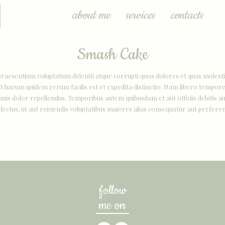
about me
services
contacts
Smash Cake
praesentium voluptatum deleniti atque corrupti quos dolores et quas molestia
 Et harum quidem rerum facilis est et expedita distinctio. Nam libero tempore
 dolor repellendus. Temporibus autem quibusdam et aut officiis debitis aut
ctus, ut aut reiciendis voluptatibus maiores alias consequatur aut perferen
follow
me on