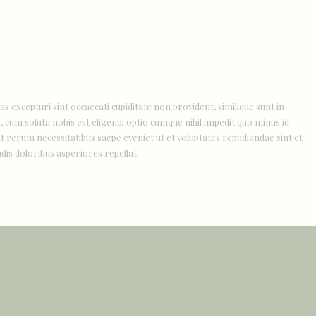
IT
EN
s excepturi sint occaecati cupiditate non provident, similique sunt in
, cum soluta nobis est eligendi optio cumque nihil impedit quo minus id
 rerum necessitatibus saepe eveniet ut et voluptates repudiandae sint et
dis doloribus asperiores repellat.