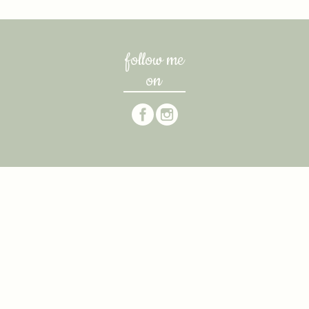
follow me
on