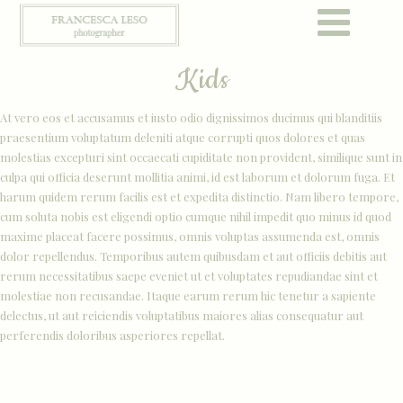
IT
EN
Kids
At vero eos et accusamus et iusto odio dignissimos ducimus qui blanditiis
praesentium voluptatum deleniti atque corrupti quos dolores et quas
molestias excepturi sint occaecati cupiditate non provident, similique sunt in
culpa qui officia deserunt mollitia animi, id est laborum et dolorum fuga. Et
harum quidem rerum facilis est et expedita distinctio. Nam libero tempore,
cum soluta nobis est eligendi optio cumque nihil impedit quo minus id quod
maxime placeat facere possimus, omnis voluptas assumenda est, omnis
dolor repellendus. Temporibus autem quibusdam et aut officiis debitis aut
rerum necessitatibus saepe eveniet ut et voluptates repudiandae sint et
molestiae non recusandae. Itaque earum rerum hic tenetur a sapiente
delectus, ut aut reiciendis voluptatibus maiores alias consequatur aut
perferendis doloribus asperiores repellat.