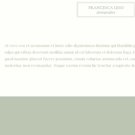
At vero eos et accusamus et iusto odio dignissimos ducimus qui blanditiis 
culpa qui officia deserunt mollitia animi, id est laborum et dolorum fuga.
quod maxime placeat facere possimus, omnis voluptas assumenda est, omnis
molestiae non recusandae. Itaque earum rerum hic tenetur a sapiente dele