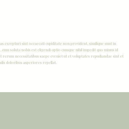
IT
EN
s excepturi sint occaecati cupiditate non provident, similique sunt in
, cum soluta nobis est eligendi optio cumque nihil impedit quo minus id
 rerum necessitatibus saepe eveniet ut et voluptates repudiandae sint et
dis doloribus asperiores repellat.