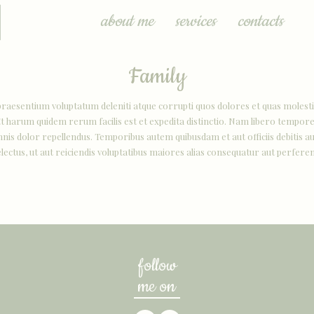
about me
services
contacts
Family
praesentium voluptatum deleniti atque corrupti quos dolores et quas molestia
 Et harum quidem rerum facilis est et expedita distinctio. Nam libero tempore
 dolor repellendus. Temporibus autem quibusdam et aut officiis debitis aut
ctus, ut aut reiciendis voluptatibus maiores alias consequatur aut perferen
follow
me on